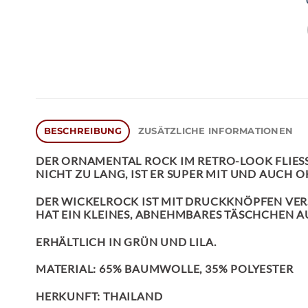
BESCHREIBUNG
ZUSÄTZLICHE INFORMATIONEN
DER
ORNAMENTAL ROCK
IM RETRO-LOOK FLIES
ICHT ZU LANG, IST ER SUPER MIT UND AUCH O
DER WICKELROCK IST MIT DRUCKKNÖPFEN VERS
HAT EIN KLEINES, ABNEHMBARES TÄSCHCHEN A
ERHÄLTLICH IN GRÜN UND LILA.
MATERIAL: 65% BAUMWOLLE, 35% POLYESTER
HERKUNFT: THAILAND