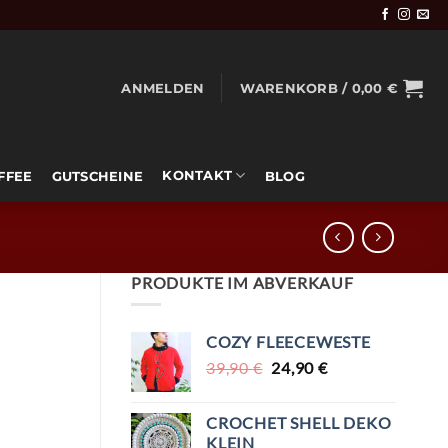
ANMELDEN
WARENKORB /
0,00
€
KONTAKT
OFFEE
GUTSCHEINE
BLOG
PRODUKTE IM ABVERKAUF
COZY FLEECEWESTE
URSPRÜNGLICHER
AKTUELLER
39,90
€
24,90
€
PREIS
PREIS
WAR:
IST:
CROCHET SHELL DEKO
39,90 €
24,90 €.
KLEIN