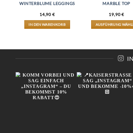
D
WINTERBLUME LEGGINGS
MARBLE TOP
14,90
€
19,90
€
IN DEN WARENKORB
AUSFÜHRUNG WÄHL
DIESES
PRODU
WEIST
MEHRE
EN
VARIA
AUF.
I
DIE
N
OPTIO
KÖNNE
AUF
DER
EITE
PRODUK
GEWÄH
WERDE