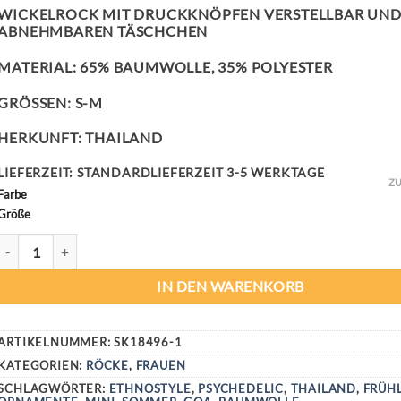
WICKELROCK MIT DRUCKKNÖPFEN VERSTELLBAR UN
ABNEHMBAREN TÄSCHCHEN
MATERIAL: 65% BAUMWOLLE, 35% POLYESTER
GRÖSSEN: S-M
HERKUNFT: THAILAND
LIEFERZEIT:
STANDARDLIEFERZEIT 3-5 WERKTAGE
ZU
Farbe
Größe
ORNAMENTAL ROCK MENGE
IN DEN WARENKORB
ARTIKELNUMMER:
SK18496-1
KATEGORIEN:
RÖCKE
,
FRAUEN
SCHLAGWÖRTER:
ETHNOSTYLE
,
PSYCHEDELIC
,
THAILAND
,
FRÜH