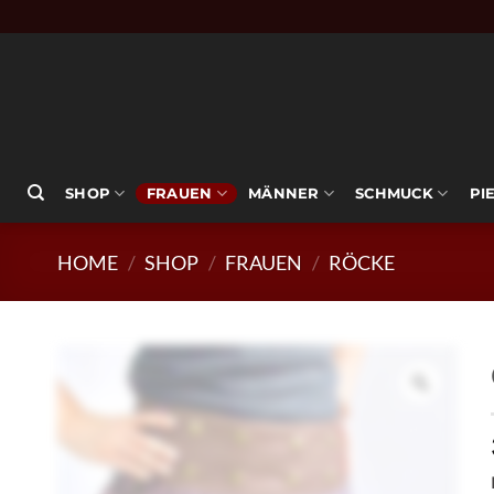
Zum
Inhalt
springen
SHOP
FRAUEN
MÄNNER
SCHMUCK
PI
HOME
/
SHOP
/
FRAUEN
/
RÖCKE