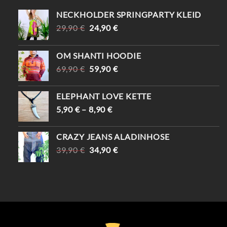
NECKHOLDER SPRINGPARTY KLEID
URSPRÜNGLICHER
AKTUELLER
29,90
€
24,90
€
PREIS
PREIS
WAR:
IST:
OM SHANTI HOODIE
29,90 €
24,90 €.
URSPRÜNGLICHER
AKTUELLER
69,90
€
59,90
€
PREIS
PREIS
WAR:
IST:
ELEPHANT LOVE KETTE
69,90 €
59,90 €.
5,90
€
–
8,90
€
CRAZY JEANS ALADINHOSE
URSPRÜNGLICHER
AKTUELLER
39,90
€
34,90
€
PREIS
PREIS
WAR:
IST:
39,90 €
34,90 €.