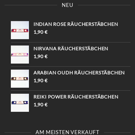
EINFACH „INSTAGRAM“ –
INSTAGRAM“ UND B
NEU
DU BEKOMMST 10%
EKOMME -10%🤌🏻
RABATT😍
INDIAN ROSE RÄUCHERSTÄBCHEN
1,90
€
NIRVANA RÄUCHERSTÄBCHEN
1,90
€
ARABIAN OUDH RÄUCHERSTÄBCHEN
1,90
€
REIKI POWER RÄUCHERSTÄBCHEN
1,90
€
AM MEISTEN VERKAUFT