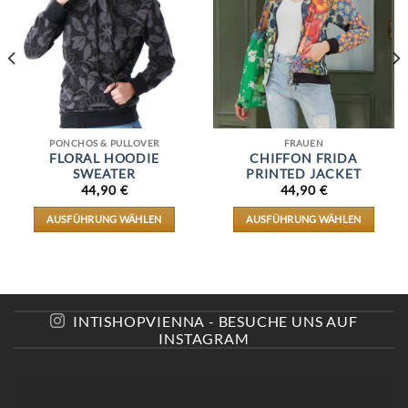
PONCHOS & PULLOVER
FRAUEN
FLORAL HOODIE
CHIFFON FRIDA
SWEATER
PRINTED JACKET
44,90
€
44,90
€
AUSFÜHRUNG WÄHLEN
AUSFÜHRUNG WÄHLEN
DIESES
DIESES
PRODUKT
PRODUKT
WEIST
WEIST
MEHRERE
MEHRERE
VARIANTEN
VARIANTEN
AUF.
AUF.
INTISHOPVIENNA - BESUCHE UNS AUF
DIE
DIE
INSTAGRAM
OPTIONEN
OPTIONEN
KÖNNEN
KÖNNEN
AUF
AUF
DER
DER
E
PRODUKTSEITE
PRODUKTSEITE