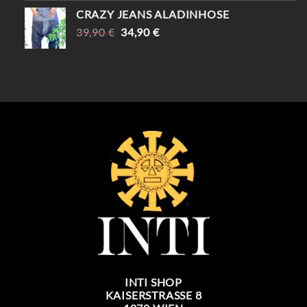
CRAZY JEANS ALADINHOSE
URSPRÜNGLICHER
AKTUELLER
39,90
€
34,90
€
PREIS
PREIS
WAR:
IST:
39,90 €
34,90 €.
INTI SHOP
KAISERSTRASSE 8