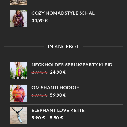
COZY NOMADSTYLE SCHAL
34,90
€
IN ANGEBOT
NECKHOLDER SPRINGPARTY KLEID
URSPRÜNGLICHER
AKTUELLER
29,90
€
24,90
€
PREIS
PREIS
WAR:
IST:
OM SHANTI HOODIE
29,90 €
24,90 €.
URSPRÜNGLICHER
AKTUELLER
69,90
€
59,90
€
PREIS
PREIS
WAR:
IST:
ELEPHANT LOVE KETTE
69,90 €
59,90 €.
5,90
€
–
8,90
€