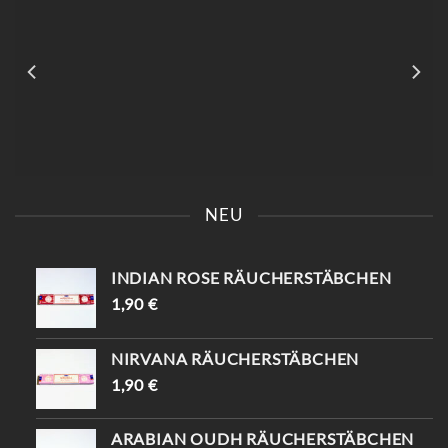
GEWÄHLT
GEWÄHLT
WERDEN
WERDEN
KOMM VORBEI UND SAG
📍KAISERSTRASSE 8 SAG „
EINFACH „INSTAGRAM“ –
INSTAGRAM“ UND B
NEU
DU BEKOMMST 10%
EKOMME -10%🤌🏻
RABATT😍
INDIAN ROSE RÄUCHERSTÄBCHEN
1,90
€
NIRVANA RÄUCHERSTÄBCHEN
1,90
€
ARABIAN OUDH RÄUCHERSTÄBCHEN