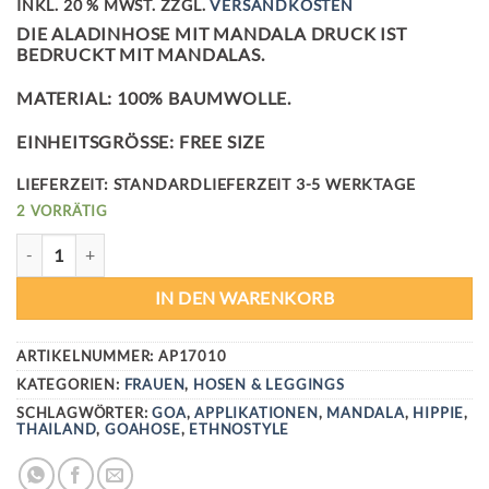
INKL. 20 % MWST.
ZZGL.
VERSANDKOSTEN
DIE ALADINHOSE MIT MANDALA DRUCK IST
BEDRUCKT MIT MANDALAS.
MATERIAL: 100% BAUMWOLLE.
EINHEITSGRÖSSE: FREE SIZE
LIEFERZEIT:
STANDARDLIEFERZEIT 3-5 WERKTAGE
2 VORRÄTIG
GOOD KARMA ALADINHOSE MENGE
IN DEN WARENKORB
ARTIKELNUMMER:
AP17010
KATEGORIEN:
FRAUEN
,
HOSEN & LEGGINGS
SCHLAGWÖRTER:
GOA
,
APPLIKATIONEN
,
MANDALA
,
HIPPIE
,
THAILAND
,
GOAHOSE
,
ETHNOSTYLE