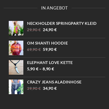
IN ANGEBOT
NECKHOLDER SPRINGPARTY KLEID
URSPRÜNGLICHER
AKTUELLER
29,90
€
24,90
€
PREIS
PREIS
WAR:
IST:
OM SHANTI HOODIE
29,90 €
24,90 €.
URSPRÜNGLICHER
AKTUELLER
69,90
€
59,90
€
PREIS
PREIS
WAR:
IST:
ELEPHANT LOVE KETTE
69,90 €
59,90 €.
5,90
€
–
8,90
€
CRAZY JEANS ALADINHOSE
URSPRÜNGLICHER
AKTUELLER
39,90
€
34,90
€
PREIS
PREIS
WAR:
IST:
39,90 €
34,90 €.