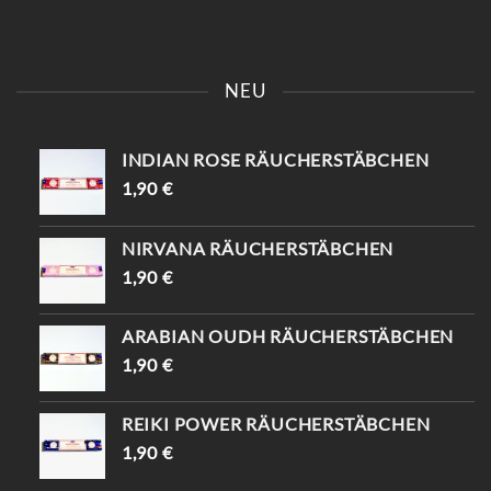
KOMM VORBEI UND SAG
📍KAISERSTRASSE 8 SAG „
EINFACH „INSTAGRAM“ –
INSTAGRAM“ UND B
NEU
DU BEKOMMST 10%
EKOMME -10%🤌🏻
RABATT😍
INDIAN ROSE RÄUCHERSTÄBCHEN
1,90
€
NIRVANA RÄUCHERSTÄBCHEN
1,90
€
ARABIAN OUDH RÄUCHERSTÄBCHEN
1,90
€
REIKI POWER RÄUCHERSTÄBCHEN
1,90
€