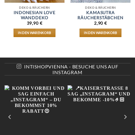
DEKO & RÄUCHERN
DEKO & RÄUCHERN
INDONESIAN LOVE
KAMASUTRA
WANDDEKO
RÄUCHERSTÄBCHEN
39,90
€
2,90
€
IN DEN WARENKORB
IN DEN WARENKORB
INTISHOPVIENNA - BESUCHE UNS AUF
INSTAGRAM
E