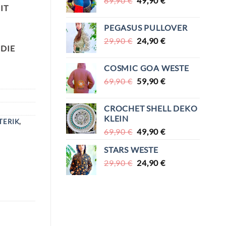
69,90
€
49,90
€
IT
PREIS
PREIS
WAR:
IST:
PEGASUS PULLOVER
69,90 €
49,90 €.
URSPRÜNGLICHER
AKTUELLER
29,90
€
24,90
€
 DIE
PREIS
PREIS
WAR:
IST:
COSMIC GOA WESTE
29,90 €
24,90 €.
URSPRÜNGLICHER
AKTUELLER
69,90
€
59,90
€
PREIS
PREIS
WAR:
IST:
CROCHET SHELL DEKO
69,90 €
59,90 €.
KLEIN
TERIK
,
URSPRÜNGLICHER
AKTUELLER
69,90
€
49,90
€
PREIS
PREIS
STARS WESTE
WAR:
IST:
URSPRÜNGLICHER
AKTUELLER
29,90
€
69,90 €
24,90
€
49,90 €.
PREIS
PREIS
WAR:
IST:
29,90 €
24,90 €.