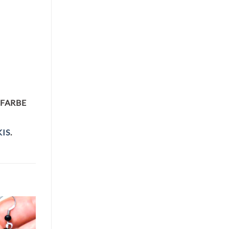
 FARBE
IS
.