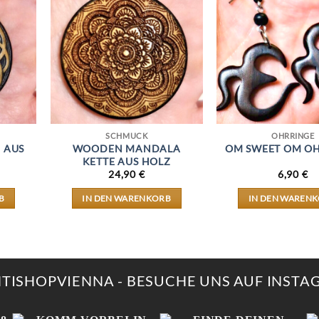
SCHMUCK
OHRRINGE
 AUS
WOODEN MANDALA
OM SWEET OM O
KETTE AUS HOLZ
24,90
€
6,90
€
B
IN DEN WARENKORB
IN DEN WAREN
NTISHOPVIENNA - BESUCHE UNS AUF INST