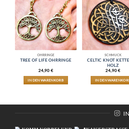
OHRRINGE
SCHMUCK
TREE OF LIFE OHRRINGE
CELTIC KNOT KETTE
R
HOLZ
24,90
€
24,90
€
IN DEN WARENKORB
IN DEN WARENKOR
I