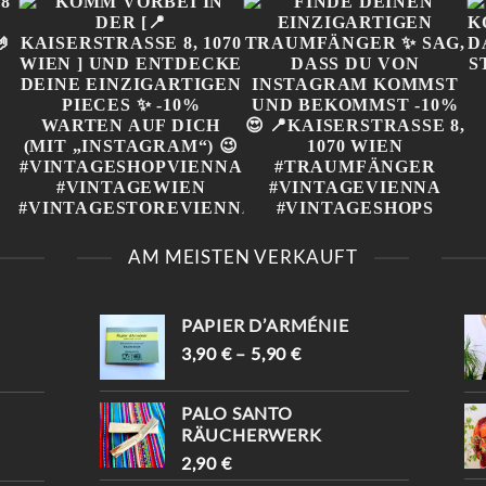
„
KOMM VORBEI IN DER
FINDE DEINEN
[📍KAISERSTRASSE 8, 1
EINZIGARTIGEN
AM MEISTEN VERKAUFT
070 WIEN ] UND E
TRAUMFÄNGER ✨ SAG,
NTDECKE DEINE E
DASS DU VON
INZIGARTIGEN PIECES ✨
INSTAGRAM KOMMST
-10% WARTEN AUF D
UND BEKOMMST -10%😍
PAPIER D’ARMÉNIE
ICH (MIT „INSTAGRAM“) 
📍KAISERSTRASSE 8, 1070 W

IEN #TRAUMFÄNGER #
3,90
€
–
5,90
€
#VINTAGESHOPVIENNA #
VINTAGEVIENNA #
VINTAGEWIEN #
VINTAGESHOPS
VINTAGESTOREVIENNA #
PALO SANTO
INTISHOPVIENNA #
RÄUCHERWERK
ETHNOSTYLE
2,90
€