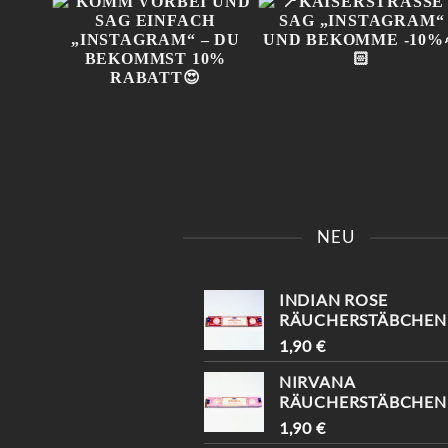
IN
KOMM VORBEI UND SAG
📍KAISERSTRASSE 8 SAG 
 😍
EINFACH „INSTAGRAM“ –
INSTAGRAM“ UND B
NEU
!
DU BEKOMMST 10%
EKOMME -10%🤌🏻
RABATT😍
INDIAN ROSE
RÄUCHERSTÄBCHEN
1,90
€
NIRVANA
RÄUCHERSTÄBCHEN
1,90
€