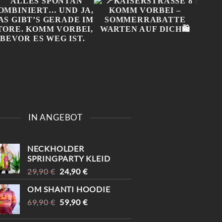
ALLES SPONTAN
📍KAISERSTRASSE 8 K
ONL
KOMBINIERT… UND JA,
OMM VORBEI – S
NIC
IN ANGEBOT
DAS GIBT’S GERADE IM
OMMERRABATTE W
MUSS
STORE. KOMM VORBEI,
ARTEN AUF DICH🛍️
BEV
BEVOR ES WEG IST.
#100
#
NECKHOLDER
#VIN
SPRINGPARTY KLEID
URSPRÜNGLICHER
AKTUELLER
29,90
€
24,90
€
PREIS
PREIS
OM SHANTI HOODIE
WAR:
IST:
URSPRÜNGLICHER
AKTUELLER
69,90
€
29,90 €
59,90
€
24,90 €.
PREIS
PREIS