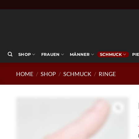
Zum
Inhalt
springen
SHOP
FRAUEN
MÄNNER
SCHMUCK
PI
HOME
/
SHOP
/
SCHMUCK
/
RINGE