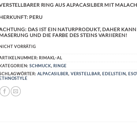
WAR:
IST:
VERSTELLBARER RING AUS ALPACASILBER MIT MALACH
12,90 €
10,90 €.
HERKUNFT: PERU
ACHTUNG: DAS IST EIN NATURPRODUKT, DAHER KANN
MASERUNG UND DIE FARBE DES STEINS VARIIEREN!
NICHT VORRÄTIG
ARTIKELNUMMER:
RIMAKL-AL
KATEGORIEN:
SCHMUCK
,
RINGE
SCHLAGWÖRTER:
ALPACASILBER
,
VERSTELLBAR
,
EDELSTEIN
,
ESO
ETHNOSTYLE