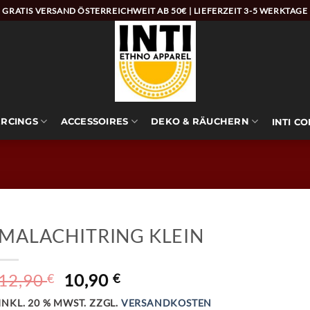
GRATIS VERSAND ÖSTERREICHWEIT AB 50€ | LIEFERZEIT 3-5 WERKTAGE
ERCINGS
ACCESSOIRES
DEKO & RÄUCHERN
INTI C
MALACHITRING KLEIN
URSPRÜNGLICHER
AKTUELLER
12,90
10,90
€
€
PREIS
PREIS
INKL. 20 % MWST.
ZZGL.
VERSANDKOSTEN