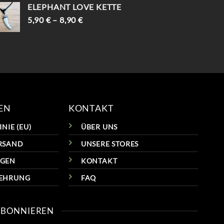
WAR:
IST:
ELEPHANT LOVE KETTE
69,90 €
59,90 €.
5,90
€
–
8,90
€
EN
KONTAKT
NIE (EU)
ÜBER UNS
RSAND
UNSERE STORES
NGEN
KONTAKT
LEHRUNG
FAQ
ABONNIEREN