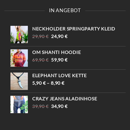
IN ANGEBOT
NECKHOLDER SPRINGPARTY KLEID
URSPRÜNGLICHER
AKTUELLER
29,90
€
24,90
€
PREIS
PREIS
WAR:
IST:
OM SHANTI HOODIE
29,90 €
24,90 €.
URSPRÜNGLICHER
AKTUELLER
69,90
€
59,90
€
PREIS
PREIS
WAR:
IST:
ELEPHANT LOVE KETTE
69,90 €
59,90 €.
5,90
€
–
8,90
€
CRAZY JEANS ALADINHOSE
URSPRÜNGLICHER
AKTUELLER
39,90
€
34,90
€
PREIS
PREIS
WAR:
IST:
39,90 €
34,90 €.