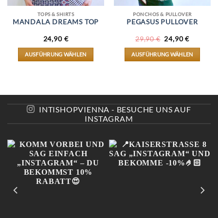
TOPS & SHIRTS
PONCHOS & PULLOVER
MANDALA DREAMS TOP
PEGASUS PULLOVER
URSPRÜNGLIC
AKTUEL
24,90
€
29,90
€
24,90
€
PREIS
PREIS
WAR:
IST:
AUSFÜHRUNG WÄHLEN
AUSFÜHRUNG WÄHLEN
29,90 €
24,90 €.
DIESES
DIESES
PRODUKT
PRODUKT
WEIST
WEIST
MEHRERE
MEHRERE
VARIANTEN
VARIANTEN
AUF.
AUF.
INTISHOPVIENNA - BESUCHE UNS AUF
DIE
DIE
INSTAGRAM
OPTIONEN
OPTIONEN
KÖNNEN
KÖNNEN
AUF
AUF
DER
DER
E
PRODUKTSEITE
PRODUKTSEITE
GEWÄHLT
GEWÄHLT
WERDEN
WERDEN