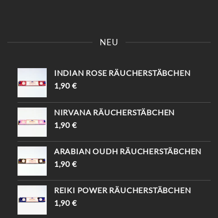
KOMM VORBEI UND SAG
📍KAISERSTRASSE 8 SAG „
EINFACH „INSTAGRAM“ –
INSTAGRAM“ UND B
NEU
DU BEKOMMST 10%
EKOMME -10%🤌🏻
RABATT😍
INDIAN ROSE RÄUCHERSTÄBCHEN
1,90
€
NIRVANA RÄUCHERSTÄBCHEN
1,90
€
ARABIAN OUDH RÄUCHERSTÄBCHEN
1,90
€
REIKI POWER RÄUCHERSTÄBCHEN
1,90
€