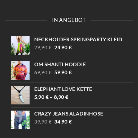
IN ANGEBOT
NECKHOLDER SPRINGPARTY KLEID
URSPRÜNGLICHER
AKTUELLER
29,90
€
24,90
€
PREIS
PREIS
WAR:
IST:
OM SHANTI HOODIE
29,90 €
24,90 €.
URSPRÜNGLICHER
AKTUELLER
69,90
€
59,90
€
PREIS
PREIS
WAR:
IST:
ELEPHANT LOVE KETTE
69,90 €
59,90 €.
5,90
€
–
8,90
€
CRAZY JEANS ALADINHOSE
URSPRÜNGLICHER
AKTUELLER
39,90
€
34,90
€
PREIS
PREIS
WAR:
IST: