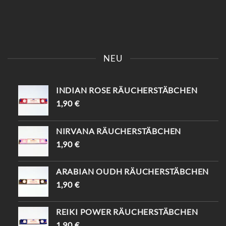
KOMM VORBEI UND SAG
📍KAISERSTRASSE 8 SAG „
EINFACH „INSTAGRAM“ –
INSTAGRAM“ UND B
NEU
DU BEKOMMST 10%
EKOMME -10%🤌🏻
RABATT😍
INDIAN ROSE RÄUCHERSTÄBCHEN
1,90
€
NIRVANA RÄUCHERSTÄBCHEN
1,90
€
ARABIAN OUDH RÄUCHERSTÄBCHEN
1,90
€
REIKI POWER RÄUCHERSTÄBCHEN
1,90
€