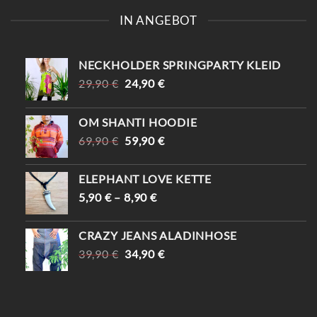
2,90
€
INTI WERTGUTSCHEINE
10,00
€
–
100,00
€
COZY NOMADSTYLE SCHAL
34,90
€
IN ANGEBOT
NECKHOLDER SPRINGPARTY KLEID
URSPRÜNGLICHER
AKTUELLER
29,90
€
24,90
€
PREIS
PREIS
WAR:
IST:
OM SHANTI HOODIE
29,90 €
24,90 €.
URSPRÜNGLICHER
AKTUELLER
69,90
€
59,90
€
PREIS
PREIS