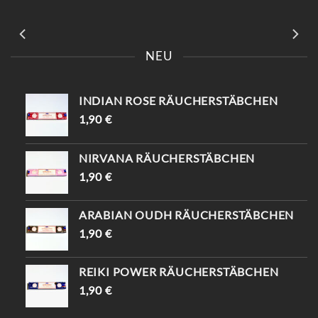
AUF
AUF
DER
DER
PRODUKTSEITE
PRODUKTSEITE
GEWÄHLT
GEWÄHLT
WERDEN
WERDEN
📍KAISERSTRASSE 8 SAG „
INSTAGRAM“ UND B
EKOMME -10%🤌🏻
KOMM VORBEI UND SAG
EINFACH „INSTAGRAM“ –
DU BEKOMMST 10%
RABATT😍
NEU
INDIAN ROSE RÄUCHERSTÄBCHEN
1,90
€